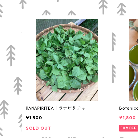
RANAPIRITEA｜ラナピリチャ
Botan
¥1,500
¥1,800
SOLD OUT
10%OFF