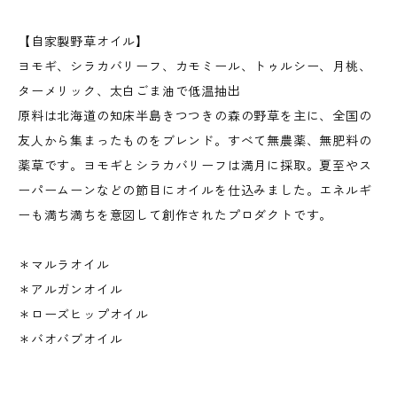
【自家製野草オイル】
ヨモギ、シラカバリーフ、カモミール、トゥルシー、月桃、
ターメリック、太白ごま油で低温抽出
原料は北海道の知床半島きつつきの森の野草を主に、全国の
友人から集まったものをブレンド。すべて無農薬、無肥料の
薬草です。ヨモギとシラカバリーフは満月に採取。夏至やス
ーパームーンなどの節目にオイルを仕込みました。エネルギ
ーも満ち満ちを意図して創作されたプロダクトです。
＊マルラオイル
＊アルガンオイル
＊ローズヒップオイル
＊バオバブオイル