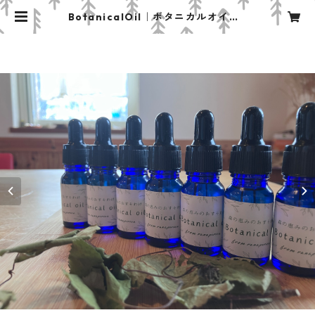
BotanicalOil｜ボタニカルオイル |
SHOPranapirica