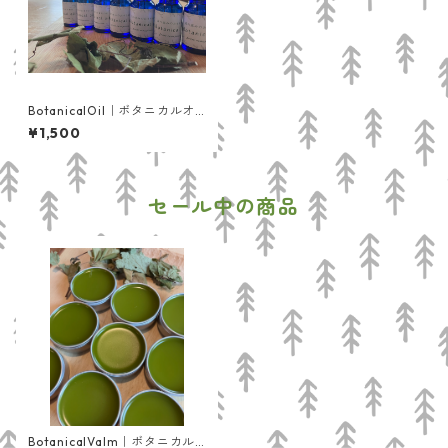
BotanicalOil｜ボタニカルオ
イル
¥1,500
セール中の商品
BotanicalValm｜ボタニカル