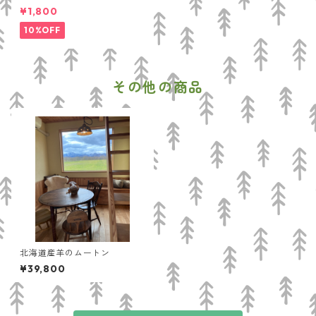
バーム
¥1,800
10%OFF
その他の商品
北海道産羊のムートン
¥39,800